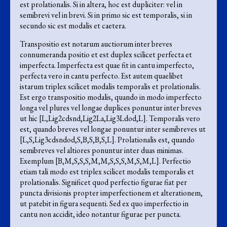
est prolationalis. Si in altera, hoc est dupliciter: vel in
semibrevi vel in brevi. Si in primo sic est temporalis, si in
secundo sic est modalis et caetera.
Transpositio est notarum auctiorum inter breves
connumeranda positio et est duplex scilicet perfecta et
imperfecta. Imperfecta est quae fit in cantu imperfecto,
perfecta vero in cantu perfecto. Est autem quaelibet
istarum triplex scilicet modalis temporalis et prolationalis.
Est ergo transpositio modalis, quando in modo imperfecto
longa vel plures vel longae duplices ponuntur inter breves
ut hic [L,Lig2cdsnd,Lig2La,Lig3Ldod,L]. Temporalis vero
est, quando breves vel longae ponuntur inter semibreves ut
[L,S,Lig3cdsndod,S,B,S,B,S,L]. Prolationalis est, quando
semibreves vel altiores ponuntur inter duas minimas.
Exemplum [B,M,S,S,S,M,M,S,S,S,M,S,M,L]. Perfectio
etiam tali modo est triplex scilicet modalis temporalis et
prolationalis. Significet quod perfectio figurae fiat per
puncta divisionis propter imperfectionem et alterationem,
ut patebit in figura sequenti. Sed ex quo imperfectio in
cantu non accidit, ideo notantur figurae per puncta.