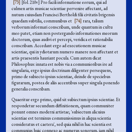
[73]
[fol. 210v] Pro facili informatione eorum, qui ad
culmen artis musicae scientiae pervenire affectant, ad
nutum cuiusdam Francisci Bertholdi filii civitatis brigensis
quaedam subtilia, communibus et
[74]
rara, talium
verborum informari conscribam, unde quantum in cultu
meo patet, etiam non postergando informationes meorum
doctorum, quas audivi et percepi, veridica et rationabilia
conscribam. Accedant ergo ad executionem musicae
scientiae, qui in ydiotarum numero manere non affectant et
artis praesentis hauriant pocula. Cum autem dicat
Philosophus: innata est nobis via a communioribus ire ad
singularia, ergo ipsius doctrinam diligenter persequens,
primo de subiecto ipsius scientiae, deinde de speciebus
figurarum, postea de aliis accentibus super singula ponendo
generalia conscribam.
Quaeritur ergo primo, quid sit subiectum ipsius scientiae. Et
respondetur secundum diffinitionem, quam communiter
ponunt omnes moderni artistae; 'subiectum alicuius
scientiae est terminus communissimus in aliqua scientia
consideratus et caetera', sed quia nihil in hac scientia est
communius huic connexo ac numerus sonorum, iam nihil