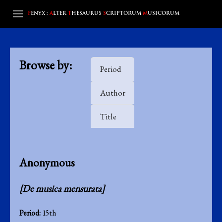
F
ENYX :
A
LTER
T
HESAURUS
S
CRIPTORUM
M
USICORUM
Browse by:
Period
Author
Title
Anonymous
[De musica mensurata]
Period:
15th