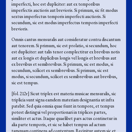
imperfecti, hoc est dupliciter: aut ex temporibus
imperfectis auctioris aut brevioris. Si primum, sic fit modus
sextus imperfectus temporis imperfecti auctioris. Si
secundum, sic est modus imperfectus temporis imperfecti
brevioris.
Omnis cantus mensuralis aut consideratur contra discantum
aut tenorem. Si primum, sic est prolatio, si secundum, hoc
est dupliciter: aut talis tenor complectitur ex brevibus notis
aut ex longis et duplicibus longis vel longis et brevibus aut
ex brevibus et semibrevibus. Si primum, sic est modus, si
secundum, scilicet ex semibrevibus. Si primum, sic est
modus, si secundum, scilicet ex semibrevibus aut brevibus,
sic est tempus.
[fol. 212r] Sicut triplex est materia musicae mensuralis, sic
triplicia sunt signa eamdem materiam designantia ut infra
patebit. Sed quia omnia quae fiunt in tempore, et tempus
potest distingui vel proportionari in triplices partes,
similiter et actus. Itaque quaelibet pars actus continetur in
alia parte temporis, et sic se habet tempus ad actum
tamquam continens ad contentum. Recipitur autem sic et