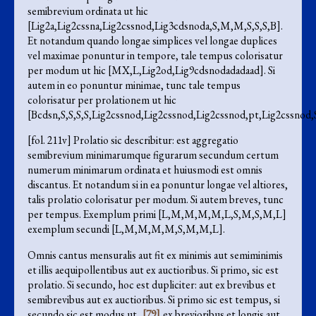
semibrevium ordinata ut hic
[Lig2a,Lig2cssna,Lig2cssnod,Lig3cdsnoda,S,M,M,S,S,S,B].
Et notandum quando longae simplices vel longae duplices
vel maximae ponuntur in tempore, tale tempus colorisatur
per modum ut hic [MX,L,Lig2od,Lig9cdsnodadadaad]. Si
autem in eo ponuntur minimae, tunc tale tempus
colorisatur per prolationem ut hic
[Bcdsn,S,S,S,S,Lig2cssnod,Lig2cssnod,Lig2cssnod,pt,Lig2cssnod,S
[fol. 211v] Prolatio sic describitur: est aggregatio
semibrevium minimarumque figurarum secundum certum
numerum minimarum ordinata et huiusmodi est omnis
discantus. Et notandum si in ea ponuntur longae vel altiores,
talis prolatio colorisatur per modum. Si autem breves, tunc
per tempus. Exemplum primi [L,M,M,M,M,L,S,M,S,M,L]
exemplum secundi [L,M,M,M,M,S,M,M,L].
Omnis cantus mensuralis aut fit ex minimis aut semiminimis
et illis aequipollentibus aut ex auctioribus. Si primo, sic est
prolatio. Si secundo, hoc est dupliciter: aut ex brevibus et
semibrevibus aut ex auctioribus. Si primo sic est tempus, si
secundo sic est modus ut
[79]
ex brevioribus et longis aut