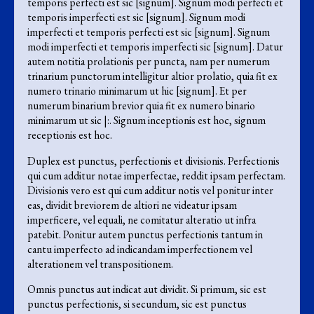
temporis perfecti est sic [signum]. Signum modi perfecti et
temporis imperfecti est sic [signum]. Signum modi
imperfecti et temporis perfecti est sic [signum]. Signum
modi imperfecti et temporis imperfecti sic [signum]. Datur
autem notitia prolationis per puncta, nam per numerum
trinarium punctorum intelligitur altior prolatio, quia fit ex
numero trinario minimarum ut hic [signum]. Et per
numerum binarium brevior quia fit ex numero binario
minimarum ut sic |:. Signum inceptionis est hoc, signum
receptionis est hoc.
Duplex est punctus, perfectionis et divisionis. Perfectionis
qui cum additur notae imperfectae, reddit ipsam perfectam.
Divisionis vero est qui cum additur notis vel ponitur inter
eas, dividit breviorem de altiori ne videatur ipsam
imperficere, vel equali, ne comitatur alteratio ut infra
patebit. Ponitur autem punctus perfectionis tantum in
cantu imperfecto ad indicandam imperfectionem vel
alterationem vel transpositionem.
Omnis punctus aut indicat aut dividit. Si primum, sic est
punctus perfectionis, si secundum, sic est punctus