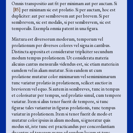
Omnis transpositio aut fit per minimam aut per auctam. Si
[85]
per minimam sic est prolatio. Si per auctam, hoc est
dupliciter: aut per semibrevem aut per brevem. Si per
semibrevem, sic est modalis, si per semibrevem, sic est
temporalis. Exempla omnia patent in una figura.
Mixtura est diversorum modorum, temporum vel
prolationum per diversos colores vel signa in cantibus.
Distincta apposita et consideratur tripliciter secundum
modum tempus prolationem. Ut considerata materia
alicuius cantus mensuralis videndus est, sic etiam materia in
eamdem vel in aliam mutatur. Si in eandem ut cum
prolatione mutatur color minimarum vel semiminimarum
tunc variatur prolatio in prolationem, scilicet auctior in
breviorem vel equo. Si autem in semibreves, tunc in tempus
et colorisatur per tempus, sed prolatio simul, cum tempore
variatur. Item si alius tenor fuerit de tempore, si tunc
figurae tales variantur in figuras prolationis, tunc tempus
variatur in prolationem. Item si tenor fuerit de modo et
mutatur color ipsius in alium modum, si ignoratur quis
modus sit, iste tunc est practicandus per concordantiam
discantus ad tenorem usque ad eundem locum et tunc