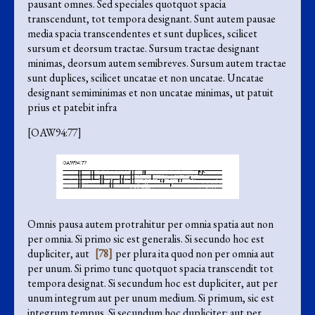
pausant omnes. Sed speciales quotquot spacia
transcendunt, tot tempora designant. Sunt autem pausae
media spacia transcendentes et sunt duplices, scilicet
sursum et deorsum tractae. Sursum tractae designant
minimas, deorsum autem semibreves. Sursum autem tractae
sunt duplices, scilicet uncatae et non uncatae. Uncatae
designant semiminimas et non uncatae minimas, ut patuit
prius et patebit infra
[OAW94:77]
Omnis pausa autem protrahitur per omnia spatia aut non
per omnia. Si primo sic est generalis. Si secundo hoc est
dupliciter, aut
[78]
per plura ita quod non per omnia aut
per unum. Si primo tunc quotquot spacia transcendit tot
tempora designat. Si secundum hoc est dupliciter, aut per
unum integrum aut per unum medium. Si primum, sic est
integrum tempus. Si secundum hoc dupliciter: aut per