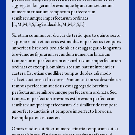
aggregatio longarum breviumque figurarum secundum
numerum trinarium temporum perfectorum
semibreviumque imperfectarum ordinata
[L,M,M,S,S,Lig5addacddx,M,M,S,S,L].
Sic etiam communiter dicitur de tertio quarto quinto sexto
septimo modo et octavus est modus imperfectus temporis
imperfecti brevioris prolationis et est aggregatio longarum
breviumque figurarum secundum numerum binarium
temporum imperfectorum et semibrevium imperfectarum
ordinata et exempla omnium istorum patent intuenti et
caetera. Est etiam quodlibet tempus duplex tali modo
scilicet auctioris et brevioris. Primum autem sic describitur:
tempus perfectum auctioris est aggregatio brevium
perfectarum semibreviumque perfectarum ordinata. Sed
tempus imperfectum brevioris est brevium perfectarum
semibreviumque imperfectarum. Sic similiter de tempore
imperfecto auctioris et tempore imperfecto brevioris.
Exempla patent et caetera.
Omnis modus aut fit ex numero trinario temporum aut ex
numero binario. Si primum, sic est modus perfectus, si