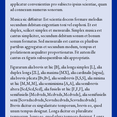
applicatur convenientius pro subiecto ipsius scientiae, quam
ad connexum numerus sonorum.
Musica sic diffinitur: Est scientia docens formare melodias
secundum debitam exigentiam toni vel euphoni. Et est
duplex, scilicet simplex et mensuralis. Simplex musica est
cantus simpliciter, secundum debitum sonum et bonum
sonum formatus. Sed mensuralis est cantus ex pluribus
partibus aggregatus et secundum modum, tempus et
prolationem aequaliter proportionatus. Fit autem ille
cantus ex figuris subsequentibus sibi appropriatis.
Figurarum alia brevis ut hic [B], alia longa simplex [L], alia
duplex longa [2L], alia maxima [MX], alia cardinalis [signa];
alia brevis plicata [Bv,Bv], alia semibrevis [S,S,S], alia minima
ut hic [M,M,M], alia semiminima [A,A], alia semibrevis
altera [Scd,Scd,Scd], alia fusielis ut hic [F,F,F], alia
semifusielis [Mcdvxdx,Mcdvxdx,Mcdvxdx], alia semifusielis
semi [Scsvxdxcdvxdx,Scsvxdxcdvxdx,Scsvxdxcdvxdx].
Brevis dicitur ex singularitate temporum, brevis eo, quod
unum tempus designat. Longa dicitur ex pluralitate
temporum, longa eo, quod plura tempora designat. Longa