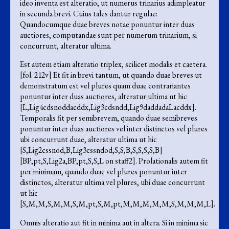
ideo inventa est alteratio, ut numerus trinarius adimpleatur
in secunda brevi. Cuius tales dantur regulae:
Quandocumque duae breves notae ponuntur inter duas
auctiores, computandae sunt per numerum trinarium, si
concurrunt, alteratur ultima.
Est autem etiam alteratio triplex, scilicet modalis et caetera.
[fol. 212v] Et fit in brevi tantum, ut quando duae breves ut
demonstratum est vel plures quam duae contrariantes
ponuntur inter duas auctiores, alteratur ultima ut hic
[L,Lig4cdsnoddacddx,Lig3cdsndd,Lig9daddadaLacddx].
Temporalis fit per semibrevem, quando duae semibreves
ponuntur inter duas auctiores vel inter distinctos vel plures
ubi concurrunt duae, alteratur ultima ut hic
[S,Lig2cssnod,B,Lig3cssndod,S,S,B,S,S,S,S,B]
[BP,pt,S,Lig2a,BP,pt,S,S,L on staff2]. Prolationalis autem fit
per minimam, quando duae vel plures ponuntur inter
distinctos, alteratur ultima vel plures, ubi duae concurrunt
ut hic
[S,M,M,S,M,M,S,M,pt,S,M,pt,M,M,M,M,M,S,M,M,M,L].
Omnis alteratio aut fit in minima aut in altera. Si in minima sic