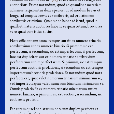
auctioribus. Et est notandum, quod ad quamlibet materiam
ad minus requiruntur duae species, ut ad modum brevis et
longa, ad tempus brevis et semibrevis, ad prolationem
semibrevis et minima. Quae sic se habet ad istud, quod in
qualibet materia auctiores habent se quasi totum, breviores
vero quasi pars istius totius.
Nota efficientiam: omne tempus aut fit ex numero trinario
semibrevium aut ex numero binario. Si primum sic est
perfectum, si secundum, sic est imperfectum. Si perfectum,
hoc est dupliciter: aut ex numero trinario semibrevium
perfectarum aut imperfectarum. Si primum, sic est tempus
perfectum auctioris prolationis, si secundum sic est tempus
imperfectum brevioris prolationis. Et notandum quod nota
perfecta est, quae valet numerum trinarium minimarum se;
sed imperfecta quae valet numerum binarium minimarum se.
Omnis prolatio fit ex numero trinario minimarum aut ex
numero binario, si primum, sic est auctior, si secundum, sic
est brevis prolatio.
Est autem quaelibet istarum notarum duplex perfecta et