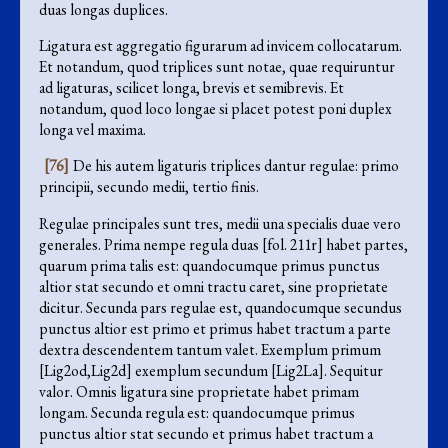
duas longas duplices.
Ligatura est aggregatio figurarum ad invicem collocatarum.
Et notandum, quod triplices sunt notae, quae requiruntur
ad ligaturas, scilicet longa, brevis et semibrevis. Et
notandum, quod loco longae si placet potest poni duplex
longa vel maxima.
[76]
De his autem ligaturis triplices dantur regulae: primo
principii, secundo medii, tertio finis.
Regulae principales sunt tres, medii una specialis duae vero
generales. Prima nempe regula duas [fol. 211r] habet partes,
quarum prima talis est: quandocumque primus punctus
altior stat secundo et omni tractu caret, sine proprietate
dicitur. Secunda pars regulae est, quandocumque secundus
punctus altior est primo et primus habet tractum a parte
dextra descendentem tantum valet. Exemplum primum
[Lig2od,Lig2d] exemplum secundum [Lig2La]. Sequitur
valor. Omnis ligatura sine proprietate habet primam
longam. Secunda regula est: quandocumque primus
punctus altior stat secundo et primus habet tractum a