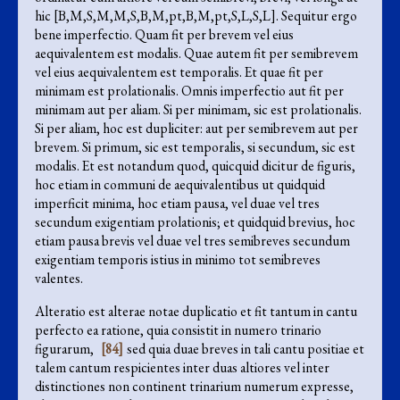
hic [B,M,S,M,M,S,B,M,pt,B,M,pt,S,L,S,L]. Sequitur ergo
bene imperfectio. Quam fit per brevem vel eius
aequivalentem est modalis. Quae autem fit per semibrevem
vel eius aequivalentem est temporalis. Et quae fit per
minimam est prolationalis. Omnis imperfectio aut fit per
minimam aut per aliam. Si per minimam, sic est prolationalis.
Si per aliam, hoc est dupliciter: aut per semibrevem aut per
brevem. Si primum, sic est temporalis, si secundum, sic est
modalis. Et est notandum quod, quicquid dicitur de figuris,
hoc etiam in communi de aequivalentibus ut quidquid
imperficit minima, hoc etiam pausa, vel duae vel tres
secundum exigentiam prolationis; et quidquid brevius, hoc
etiam pausa brevis vel duae vel tres semibreves secundum
exigentiam temporis istius in minimo tot semibreves
valentes.
Alteratio est alterae notae duplicatio et fit tantum in cantu
perfecto ea ratione, quia consistit in numero trinario
figurarum,
[84]
sed quia duae breves in tali cantu positiae et
talem cantum respicientes inter duas altiores vel inter
distinctiones non continent trinarium numerum expresse,