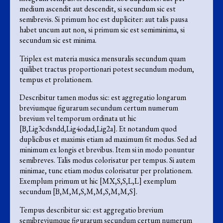
medium ascendit aut descendit, si secundum sic est
semibrevis. Si primum hoc est dupliciter: aut talis pausa
habet uncum aut non, si primum sic est semiminima, si
secundum sic est minima.
Triplex est materia musica mensuralis secundum quam
quilibet tractus proportionari potest secundum modum,
tempus et prolationem.
Describitur tamen modus sic: est aggregatio longarum
breviumque figurarum secundum certum numerum
brevium vel temporum ordinata ut hic
[B,Lig3cdsndd,Lig4odad,Lig2a]. Et notandum quod
duplicibus et maximis etiam ad maximum fit modus. Sed ad
minimum ex longis et brevibus. Item si in modo ponuntur
semibreves. Talis modus colorisatur per tempus. Si autem
minimae, tunc etiam modus colorisatur per prolationem.
Exemplum primum ut hic [MX,S,S,L,L] exemplum
secundum [B,M,M,S,M,M,S,M,M,S].
Tempus describitur sic: est aggregatio brevium
semibreviumque figurarum secundum certum numerum