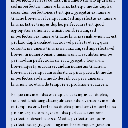
imperfecta. Perfecta consistit in numero trinario figurarum,
sed imperfecta in numero binario. Est ergo modus duplex
secundum perfectiones et est qui aggregatur ex numero
trinario brevium vel temporum. Sed imperfectus ex numero
binario. Est et tempus duplex perfectum et est quod
aggregatur ex numero trinario semibrevium, sed
imperfectum ex numero trinario binario semibrevium. Et est
prolatio duplex scilicet auctior vel perfecta et est, quae
consistit in numero trinario minimarum, sed imperfecta vel
brevior in numero binario minimarum. Describitur nempe
per modum perfectionis sic est aggregatio longarum
breviumque figurarum secundum numerum trinarium
brevium vel temporum ordinata ut prius patuit. Et modus
imperfectus eodem modo describitur per numerum
binarium, sic etiam de tempore et prolatione et caetera.
Ex quo autem modus est duplex, et tempus est duplex,
tunc reddendo singula singulis secundum variationem modi
et temporis erit. Perfectus duplex pluraliter et imperfectus
primus ergo istorum, est modus perfectus temporis
perfecti et describitur sic: Modus perfectus temporis
perfecti est aggregatio longarum breviumque figurarum