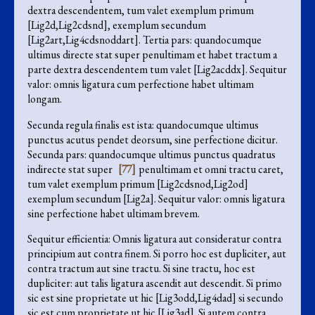
dextra descendentem, tum valet exemplum primum
[Lig2d,Lig2cdsnd], exemplum secundum
[Lig2art,Lig4cdsnoddart]. Tertia pars: quandocumque
ultimus directe stat super penultimam et habet tractum a
parte dextra descendentem tum valet [Lig2acddx]. Sequitur
valor: omnis ligatura cum perfectione habet ultimam
longam.
Secunda regula finalis est ista: quandocumque ultimus
punctus acutus pendet deorsum, sine perfectione dicitur.
Secunda pars: quandocumque ultimus punctus quadratus
indirecte stat super
[77]
penultimam et omni tractu caret,
tum valet exemplum primum [Lig2cdsnod,Lig2od]
exemplum secundum [Lig2a]. Sequitur valor: omnis ligatura
sine perfectione habet ultimam brevem.
Sequitur efficientia: Omnis ligatura aut consideratur contra
principium aut contra finem. Si porro hoc est dupliciter, aut
contra tractum aut sine tractu. Si sine tractu, hoc est
dupliciter: aut talis ligatura ascendit aut descendit. Si primo
sic est sine proprietate ut hic [Lig3odd,Lig4dad] si secundo
sic est cum proprietate ut hic [Lig3ad]. Si autem contra