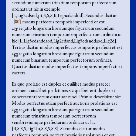
secundum numerum trinarium temporum perfectorum
ordinata ut hic in exemplo
[L,Lig2cdsnd,pt,S,S,S,B,Lig4cdsnddd]. Secundus dicitur
[80]
modus perfectus temporis imperfecti et est
aggregatio longarum breviumque figurarum secundum
numerum trinarium temporum imperfectorum ordinata ut
hic [L,Lig5cdsnddaod,Lig2cdsnd,Lig5cdsnddaod,Lig2d].
Tertius dicitur modus imperfectus temporis perfecti et est
aggregatio longarum breviumque figurarum secundum
numerum binarium temporum perfectorum ordinata.
Quartus dicitur modus imperfectus temporis imperfecti et
caetera.
Ex quo prolatio est duplex et quilibet modus praeter
ordinem cuiuslibet prolationis sic quilibet erit duplex et
concrescunt iterum quattuor modi. Primus describitur sic:
Modus perfectus etiam perfecti auctioris prolationis est
aggregatio longarum breviumque figurarum secundum
numerum trinarium temporum perfectorum
semibreviumque perfectarum ordinata ut hic
[B,S,S,S,Lig2La,S,S,S,S,S]. Secundus dicitur modus
perfectus temporis perfecti brevioris prolationis et est