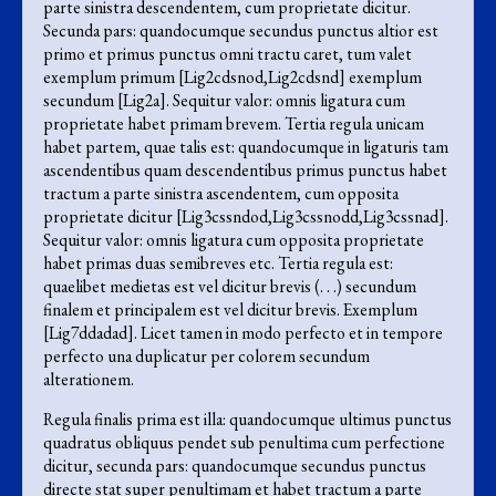
parte sinistra descendentem, cum proprietate dicitur.
Secunda pars: quandocumque secundus punctus altior est
primo et primus punctus omni tractu caret, tum valet
exemplum primum [Lig2cdsnod,Lig2cdsnd] exemplum
secundum [Lig2a]. Sequitur valor: omnis ligatura cum
proprietate habet primam brevem. Tertia regula unicam
habet partem, quae talis est: quandocumque in ligaturis tam
ascendentibus quam descendentibus primus punctus habet
tractum a parte sinistra ascendentem, cum opposita
proprietate dicitur [Lig3cssndod,Lig3cssnodd,Lig3cssnad].
Sequitur valor: omnis ligatura cum opposita proprietate
habet primas duas semibreves etc. Tertia regula est:
quaelibet medietas est vel dicitur brevis (. . .) secundum
finalem et principalem est vel dicitur brevis. Exemplum
[Lig7ddadad]. Licet tamen in modo perfecto et in tempore
perfecto una duplicatur per colorem secundum
alterationem.
Regula finalis prima est illa: quandocumque ultimus punctus
quadratus obliquus pendet sub penultima cum perfectione
dicitur, secunda pars: quandocumque secundus punctus
directe stat super penultimam et habet tractum a parte