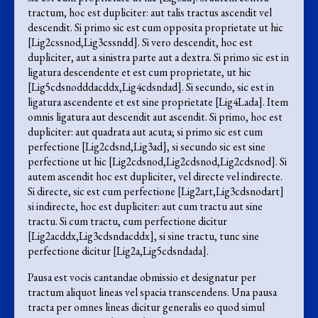
tractum, hoc est dupliciter: aut talis tractus ascendit vel
descendit. Si primo sic est cum opposita proprietate ut hic
[Lig2cssnod,Lig3cssndd]. Si vero descendit, hoc est
dupliciter, aut a sinistra parte aut a dextra. Si primo sic est in
ligatura descendente et est cum proprietate, ut hic
[Lig5cdsnodddacddx,Lig4cdsndad]. Si secundo, sic est in
ligatura ascendente et est sine proprietate [Lig4Lada]. Item
omnis ligatura aut descendit aut ascendit. Si primo, hoc est
dupliciter: aut quadrata aut acuta; si primo sic est cum
perfectione [Lig2cdsnd,Lig3ad], si secundo sic est sine
perfectione ut hic [Lig2cdsnod,Lig2cdsnod,Lig2cdsnod]. Si
autem ascendit hoc est dupliciter, vel directe vel indirecte.
Si directe, sic est cum perfectione [Lig2art,Lig3cdsnodart]
si indirecte, hoc est dupliciter: aut cum tractu aut sine
tractu. Si cum tractu, cum perfectione dicitur
[Lig2acddx,Lig3cdsndacddx], si sine tractu, tunc sine
perfectione dicitur [Lig2a,Lig5cdsndada].
Pausa est vocis cantandae obmissio et designatur per
tractum aliquot lineas vel spacia transcendens. Una pausa
tracta per omnes lineas dicitur generalis eo quod simul