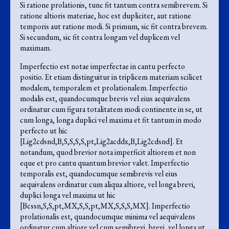
Si ratione prolationis, tunc fit tantum contra semibrevem. Si
ratione altioris materiae, hoc est dupliciter, aut ratione
temporis aut ratione modi. Si primum, sic fit contra brevem.
Si secundum, sic fit contra longam vel duplicem vel
maximam.
Imperfectio est notae imperfectae in cantu perfecto
positio. Et etiam distinguitur in triplicem materiam scilicet
modalem, temporalem et prolationalem. Imperfectio
modalis est, quandocumque brevis vel eius aequivalens
ordinatur cum figura totalitatem modi continente in se, ut
cum longa, longa duplici vel maxima et fit tantum in modo
perfecto ut hic
[Lig2cdsnd,B,S,S,S,S,pt,Lig2acddx,B,Lig2cdsnd]. Et
notandum, quod brevior nota imperficit altiorem et non
eque et pro cantu quantum brevior valet. Imperfectio
temporalis est, quandocumque semibrevis vel eius
aequivalens ordinatur cum aliqua altiore, vel longa brevi,
duplici longa vel maxima ut hic
[Bcssn,S,S,pt,MX,S,S,pt,MX,S,S,S,MX]. Imperfectio
prolationalis est, quandocumque minima vel aequivalens
ordinatur cum altiore vel cum semibrevi, brevi, vel longa ut