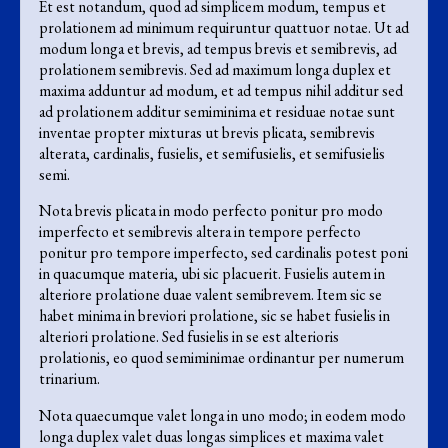
Et est notandum, quod ad simplicem modum, tempus et
prolationem ad minimum requiruntur quattuor notae. Ut ad
modum longa et brevis, ad tempus brevis et semibrevis, ad
prolationem semibrevis. Sed ad maximum longa duplex et
maxima adduntur ad modum, et ad tempus nihil additur sed
ad prolationem additur semiminima et residuae notae sunt
inventae propter mixturas ut brevis plicata, semibrevis
alterata, cardinalis, fusielis, et semifusielis, et semifusielis
semi.
Nota brevis plicata in modo perfecto ponitur pro modo
imperfecto et semibrevis altera in tempore perfecto
ponitur pro tempore imperfecto, sed cardinalis potest poni
in quacumque materia, ubi sic placuerit. Fusielis autem in
alteriore prolatione duae valent semibrevem. Item sic se
habet minima in breviori prolatione, sic se habet fusielis in
alteriori prolatione. Sed fusielis in se est alterioris
prolationis, eo quod semiminimae ordinantur per numerum
trinarium.
Nota quaecumque valet longa in uno modo; in eodem modo
longa duplex valet duas longas simplices et maxima valet