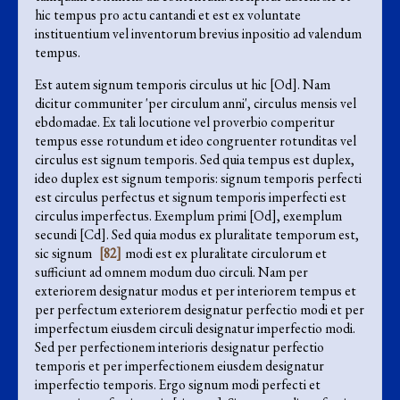
hic tempus pro actu cantandi et est ex voluntate
instituentium vel inventorum brevius inpositio ad valendum
tempus.
Est autem signum temporis circulus ut hic [Od]. Nam
dicitur communiter 'per circulum anni', circulus mensis vel
ebdomadae. Ex tali locutione vel proverbio comperitur
tempus esse rotundum et ideo congruenter rotunditas vel
circulus est signum temporis. Sed quia tempus est duplex,
ideo duplex est signum temporis: signum temporis perfecti
est circulus perfectus et signum temporis imperfecti est
circulus imperfectus. Exemplum primi [Od], exemplum
secundi [Cd]. Sed quia modus ex pluralitate temporum est,
sic signum
[82]
modi est ex pluralitate circulorum et
sufficiunt ad omnem modum duo circuli. Nam per
exteriorem designatur modus et per interiorem tempus et
per perfectum exteriorem designatur perfectio modi et per
imperfectum eiusdem circuli designatur imperfectio modi.
Sed per perfectionem interioris designatur perfectio
temporis et per imperfectionem eiusdem designatur
imperfectio temporis. Ergo signum modi perfecti et