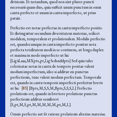
divisionis. Et notandum, quod non sint plures puncti
necessarii quam duo, quia sufficit unum punctum in omni
cantu perfecto et unum in cantu imperfecto, ut prius
patuit.
Perfectio est notae perfectae in cantu imperfecto positio.
Et distinguitur secundum diversitatem materiae, scilicet
modalem, temporalem et prolationalem. Modalis perfectio
est, quandocumque in cantu imperfecto ponitur nota
perfecta totalitatem modi in se continens, ut longa duplex
et maxima in modo imperfecto ut hic
[Lig4Laaa,MXpts,pt,Lig3cdsnddpts] Sed quia tales
colorisatae notae in cantu de tempore positae valent
modum imperfectum, ideo si additur eis punctus
perfectionis, tunc valent modum perfectum. Temporalis
est, quando in cantu temporis imperfecti perficitur brevis
ut hic
[83]
[Bpts,M,S,S,M,Bpts,S,S,S,L] Perfectio
prolationis est, quando in breviore prolatione punctus
perfectionis additur semibrevi
[S,pt,M,S,pt,M,M,M,M,M,pt,M,L].
Omnis perfectio aut fit ratione prolationis alterius materiae.