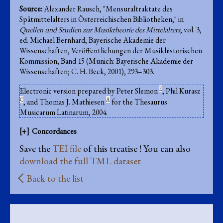
Source:
Alexander Rausch, "Mensuraltraktate des
Spätmittelalters in Österreichischen Bibliotheken," in
Quellen und Studien zur Musiktheorie des Mittelalters
, vol. 3,
ed. Michael Bernhard, Bayerische Akademie der
Wissenschaften, Veröffentlichungen der Musikhistorischen
Kommission, Band 15 (Munich: Bayerische Akademie der
Wissenschaften; C. H. Beck, 2001), 293–303.
E
Electronic version prepared by Peter Slemon
, Phil Kurasz
C
A
, and Thomas J. Mathiesen
for the Thesaurus
Musicarum Latinarum, 2004.
Concordances
Save the
TEI file
of this treatise ! You can also
download the full TML dataset
Back to the list