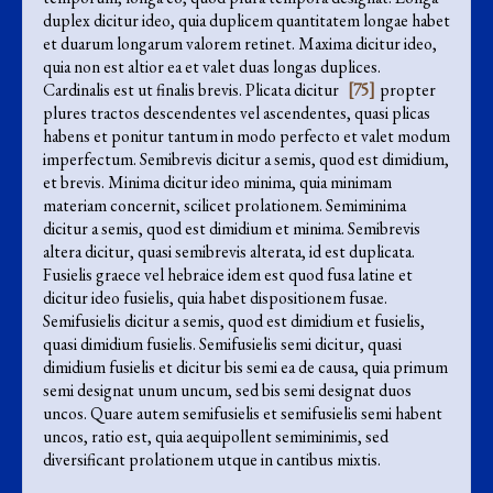
duplex dicitur ideo, quia duplicem quantitatem longae habet
et duarum longarum valorem retinet. Maxima dicitur ideo,
quia non est altior ea et valet duas longas duplices.
Cardinalis est ut finalis brevis. Plicata dicitur
[75]
propter
plures tractos descendentes vel ascendentes, quasi plicas
habens et ponitur tantum in modo perfecto et valet modum
imperfectum. Semibrevis dicitur a semis, quod est dimidium,
et brevis. Minima dicitur ideo minima, quia minimam
materiam concernit, scilicet prolationem. Semiminima
dicitur a semis, quod est dimidium et minima. Semibrevis
altera dicitur, quasi semibrevis alterata, id est duplicata.
Fusielis graece vel hebraice idem est quod fusa latine et
dicitur ideo fusielis, quia habet dispositionem fusae.
Semifusielis dicitur a semis, quod est dimidium et fusielis,
quasi dimidium fusielis. Semifusielis semi dicitur, quasi
dimidium fusielis et dicitur bis semi ea de causa, quia primum
semi designat unum uncum, sed bis semi designat duos
uncos. Quare autem semifusielis et semifusielis semi habent
uncos, ratio est, quia aequipollent semiminimis, sed
diversificant prolationem utque in cantibus mixtis.