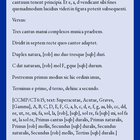
cantuum tenent principia. Et e, a, d vendicant sibi fines
quemadmodum lucidius videri in figura poterit subsequenti.
Versus:
Tres cantus manui complexos musica praebens.
Dividit in septem recte quos cantor adaptet.
Duplex natura, [rob] mo duo tresque [sqb] duri.
C dat naturam, [rob] mol F, gque [sqb] durum.
Postremus primus modius sic hic ordinis imus,
Terminus e primo, d terno, dehinc a secundo.
[CCMP/CT6:15; text: Superacutae, Acutae, Graves,
[Gamma], A, B, C, D, E, F, G, a, b, c, d, e, f, g, aa, bb, cc, dd,
ee, ut, re, mi, fa, sol, la, [rob], [sqb], sol re, fa [sqb] mi, sol fa
ut, la sol re, Primus cantus [sqb] duralis, Primus naturalis,
Primus [rob] mollis, Secundus [sqb] duralis, Secundus
naturalis, Secundus [rob] mollis, Tertius [sqb] duralis.]