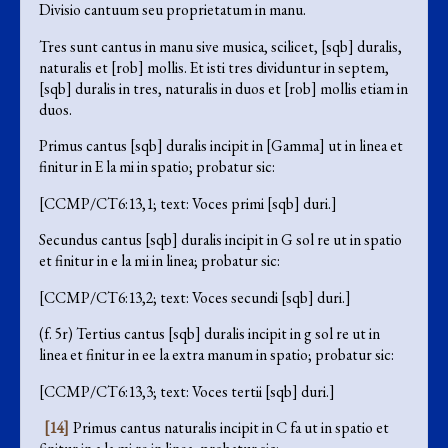
Divisio cantuum seu proprietatum in manu.
Tres sunt cantus in manu sive musica, scilicet, [sqb] duralis,
naturalis et [rob] mollis. Et isti tres dividuntur in septem,
[sqb] duralis in tres, naturalis in duos et [rob] mollis etiam in
duos.
Primus cantus [sqb] duralis incipit in [Gamma] ut in linea et
finitur in E la mi in spatio; probatur sic:
[CCMP/CT6:13,1; text: Voces primi [sqb] duri.]
Secundus cantus [sqb] duralis incipit in G sol re ut in spatio
et finitur in e la mi in linea; probatur sic:
[CCMP/CT6:13,2; text: Voces secundi [sqb] duri.]
(f. 5r) Tertius cantus [sqb] duralis incipit in g sol re ut in
linea et finitur in ee la extra manum in spatio; probatur sic:
[CCMP/CT6:13,3; text: Voces tertii [sqb] duri.]
[14]
Primus cantus naturalis incipit in C fa ut in spatio et