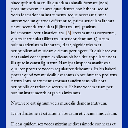
since quibusdam ex illis quaedam animalia formare [non]
possunt vocem, ut aves quae dentes non habent, sed ad
vocis formationem instrumenta aeque necessaria; sunt
autem vocum quatuor differentiae, prima articulata literata
ut mi; secunda articulata [il]literata [ut] gemitus
infirmorum; tertia inarticulata
[6]
literata ut cra corvorum;
quarta inarticulata illiterata ut stridor dentium. Quarum
solum articulatam literatam, id est, significativam et
scriptibilem ad musicam dicimus pertingere. Et quia haec est
nota animi conceptum explicans ob hoc rite appellatur nota
illa quae in cantu figuratur. Nam ipsa inspecta manifestat
qualiter proferre vocem regulariter debeamus. Ex his haberi
potest quod vox musicalis est sonus ab ore humano prolatus
naturalibus instrumentis formata auditu sensibilis nota
scriptibilis et ratione discretivus. Et hanc vocem etiam per
sonum instrumentis organicis imitamus.
Nota vero est signum vocis musicalis demonstrativum.
De ordinatione et situatione literarum et vocum musicalium.
Dictas quidem sex voces mixtim ac diversimode connexas et