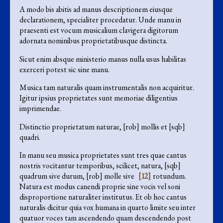
A modo bis abitis ad manus descriptionem eiusque
declarationem, specialiter procedatur. Unde manu in
praesenti est vocum musicalium clavigera digitorum
adornata nominibus proprietatibusque distincta.
Sicut enim absque ministerio manus nulla usus habilitas
exerceri potest sic sine manu.
Musica tam naturalis quam instrumentalis non acquiritur.
Igitur ipsius proprietates sunt memoriae diligentius
imprimendae.
Distinctio proprietatum naturae, [rob] mollis et [sqb]
quadri.
In manu seu musica proprietates sunt tres quae cantus
nostris vocitantur temporibus, scilicet, natura, [sqb]
quadrum sive durum, [rob] molle sive
[12]
rotundum.
Natura est modus canendi proprie sine vocis vel soni
disproportione naturaliter institutus. Et ob hoc cantus
naturalis dicitur quia vox humana in quarto limite seu inter
quatuor voces tam ascendendo quam descendendo post