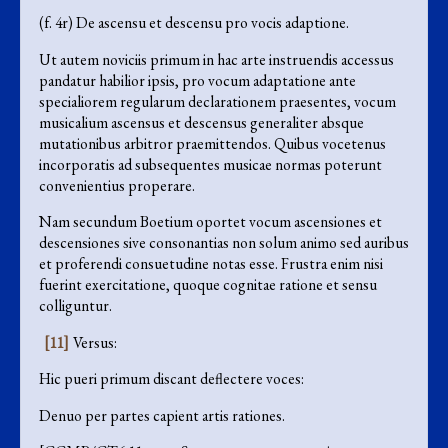
(f. 4r) De ascensu et descensu pro vocis adaptione.
Ut autem noviciis primum in hac arte instruendis accessus
pandatur habilior ipsis, pro vocum adaptatione ante
specialiorem regularum declarationem praesentes, vocum
musicalium ascensus et descensus generaliter absque
mutationibus arbitror praemittendos. Quibus vocetenus
incorporatis ad subsequentes musicae normas poterunt
convenientius properare.
Nam secundum Boetium oportet vocum ascensiones et
descensiones sive consonantias non solum animo sed auribus
et proferendi consuetudine notas esse. Frustra enim nisi
fuerint exercitatione, quoque cognitae ratione et sensu
colliguntur.
[11]
Versus:
Hic pueri primum discant deflectere voces:
Denuo per partes capient artis rationes.