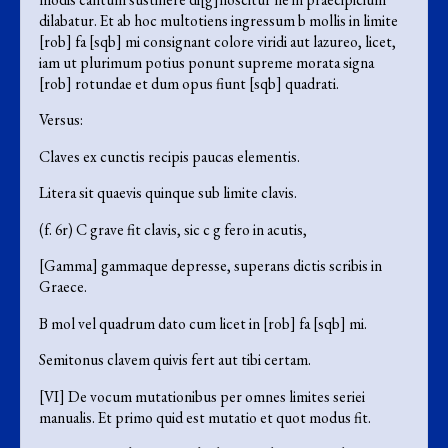
dilabatur. Et ab hoc multotiens ingressum b mollis in limite
[rob] fa [sqb] mi consignant colore viridi aut lazureo, licet,
iam ut plurimum potius ponunt supreme morata signa
[rob] rotundae et dum opus fiunt [sqb] quadrati.
Versus:
Claves ex cunctis recipis paucas elementis.
Litera sit quaevis quinque sub limite clavis.
(f. 6r) C grave fit clavis, sic c g fero in acutis,
[Gamma] gammaque depresse, superans dictis scribis in
Graece.
B mol vel quadrum dato cum licet in [rob] fa [sqb] mi.
Semitonus clavem quivis fert aut tibi certam.
[VI] De vocum mutationibus per omnes limites seriei
manualis. Et primo quid est mutatio et quot modus fit.