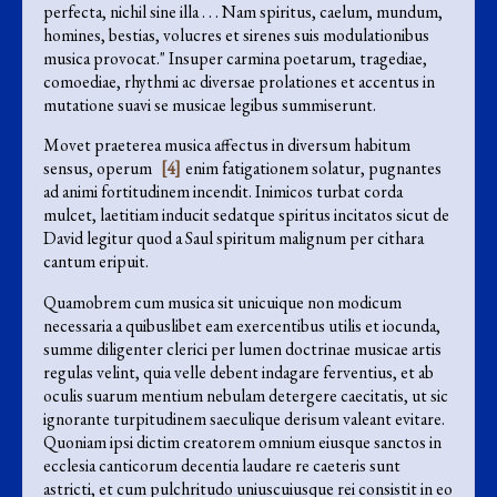
perfecta, nichil sine illa . . . Nam spiritus, caelum, mundum,
homines, bestias, volucres et sirenes suis modulationibus
musica provocat." Insuper carmina poetarum, tragediae,
comoediae, rhythmi ac diversae prolationes et accentus in
mutatione suavi se musicae legibus summiserunt.
Movet praeterea musica affectus in diversum habitum
sensus, operum
[4]
enim fatigationem solatur, pugnantes
ad animi fortitudinem incendit. Inimicos turbat corda
mulcet, laetitiam inducit sedatque spiritus incitatos sicut de
David legitur quod a Saul spiritum malignum per cithara
cantum eripuit.
Quamobrem cum musica sit unicuique non modicum
necessaria a quibuslibet eam exercentibus utilis et iocunda,
summe diligenter clerici per lumen doctrinae musicae artis
regulas velint, quia velle debent indagare ferventius, et ab
oculis suarum mentium nebulam detergere caecitatis, ut sic
ignorante turpitudinem saeculique derisum valeant evitare.
Quoniam ipsi dictim creatorem omnium eiusque sanctos in
ecclesia canticorum decentia laudare re caeteris sunt
astricti, et cum pulchritudo uniuscuiusque rei consistit in eo