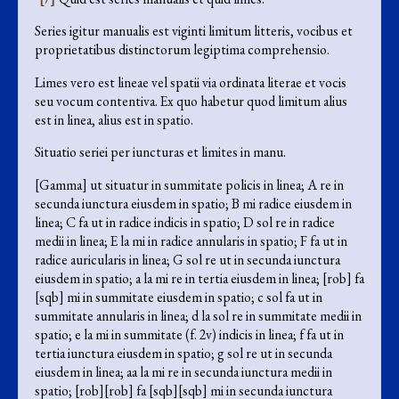
Series igitur manualis est viginti limitum litteris, vocibus et
proprietatibus distinctorum legiptima comprehensio.
Limes vero est lineae vel spatii via ordinata literae et vocis
seu vocum contentiva. Ex quo habetur quod limitum alius
est in linea, alius est in spatio.
Situatio seriei per iuncturas et limites in manu.
[Gamma] ut situatur in summitate policis in linea; A re in
secunda iunctura eiusdem in spatio; B mi radice eiusdem in
linea; C fa ut in radice indicis in spatio; D sol re in radice
medii in linea; E la mi in radice annularis in spatio; F fa ut in
radice auricularis in linea; G sol re ut in secunda iunctura
eiusdem in spatio; a la mi re in tertia eiusdem in linea; [rob] fa
[sqb] mi in summitate eiusdem in spatio; c sol fa ut in
summitate annularis in linea; d la sol re in summitate medii in
spatio; e la mi in summitate (f. 2v) indicis in linea; f fa ut in
tertia iunctura eiusdem in spatio; g sol re ut in secunda
eiusdem in linea; aa la mi re in secunda iunctura medii in
spatio; [rob][rob] fa [sqb][sqb] mi in secunda iunctura