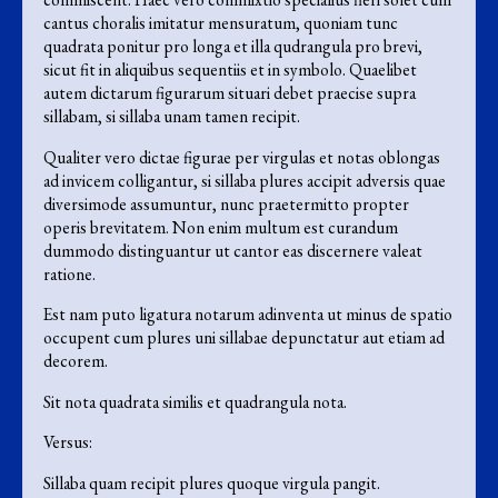
cantus choralis imitatur mensuratum, quoniam tunc
quadrata ponitur pro longa et illa qudrangula pro brevi,
sicut fit in aliquibus sequentiis et in symbolo. Quaelibet
autem dictarum figurarum situari debet praecise supra
sillabam, si sillaba unam tamen recipit.
Qualiter vero dictae figurae per virgulas et notas oblongas
ad invicem colligantur, si sillaba plures accipit adversis quae
diversimode assumuntur, nunc praetermitto propter
operis brevitatem. Non enim multum est curandum
dummodo distinguantur ut cantor eas discernere valeat
ratione.
Est nam puto ligatura notarum adinventa ut minus de spatio
occupent cum plures uni sillabae depunctatur aut etiam ad
decorem.
Sit nota quadrata similis et quadrangula nota.
Versus:
Sillaba quam recipit plures quoque virgula pangit.