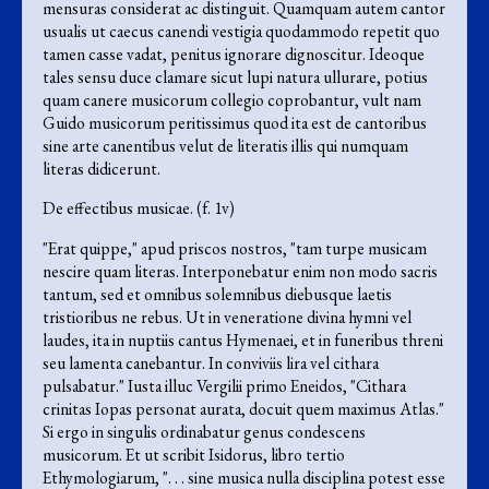
mensuras considerat ac distinguit. Quamquam autem cantor
usualis ut caecus canendi vestigia quodammodo repetit quo
tamen casse vadat, penitus ignorare dignoscitur. Ideoque
tales sensu duce clamare sicut lupi natura ullurare, potius
quam canere musicorum collegio coprobantur, vult nam
Guido musicorum peritissimus quod ita est de cantoribus
sine arte canentibus velut de literatis illis qui numquam
literas didicerunt.
De effectibus musicae. (f. 1v)
"Erat quippe," apud priscos nostros, "tam turpe musicam
nescire quam literas. Interponebatur enim non modo sacris
tantum, sed et omnibus solemnibus diebusque laetis
tristioribus ne rebus. Ut in veneratione divina hymni vel
laudes, ita in nuptiis cantus Hymenaei, et in funeribus threni
seu lamenta canebantur. In conviviis lira vel cithara
pulsabatur." Iusta illuc Vergilii primo Eneidos, "Cithara
crinitas Iopas personat aurata, docuit quem maximus Atlas."
Si ergo in singulis ordinabatur genus condescens
musicorum. Et ut scribit Isidorus, libro tertio
Ethymologiarum, ". . . sine musica nulla disciplina potest esse