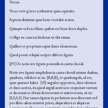
Versus:
Voces octo graves scribuntur quae capitales.
Septem diminuas quas bene vocitabis acutas.
Quinque sed excellunt, quibus est bene litera duplex.
Collige sic cunctas bisdenas ut tibi sumas.
Quilibet et proprium capiat limes elementum.
Quod possit reliquis scripto differre figuris.
[IV] De notis sive figuris ponendis in cantu chorali.
Notis sive figuris simplicibus in cantu chorali utimur duabus,
quadrata, videlicet ut sic: [B,B,B], et quadrangula, id est,
quae quatuor habet
[10]
angulos oppositos, duos obtusos
et duos acutos, ita quod anguli acuti sese respiciunt sursum
et deorsum et obtusi dextrorsum et sinistrorsum, ut sic:
[S,S,S,S]. Hae tamen figurae in prolatione non disserunt sed
pro libito alieni utuntur priori, aliqui altera et aliqui eas
commiscent. Haec vero commixtio specialius fieri solet cum