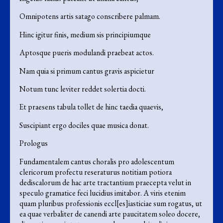
Omnipotens artis satago conscribere palmam.
Hinc igitur finis, medium sis principiumque
Aptosque pueris modulandi praebeat actos.
Nam quia si primum cantus gravis aspicietur
Notum tunc leviter reddet solertia docti.
Et praesens tabula tollet de hinc taedia quaevis,
Suscipiant ergo dociles quae musica donat.
Prologus
Fundamentalem cantus choralis pro adolescentum
clericorum profectu reseraturus notitiam potiora
dediscalorum de hac arte tractantium praecepta velut in
speculo gramatice feci lucidius imitabor. A viris etenim
quam pluribus professionis eccl[es]iasticiae sum rogatus, ut
ea quae verbaliter de canendi arte paucitatem soleo docere,