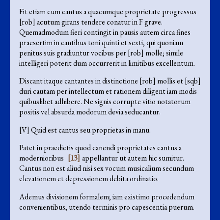
Fit etiam cum cantus a quacumque proprietate progressus
[rob] acutum girans tendere conatur in F grave.
Quemadmodum fieri contingit in pausis autem circa fines
praesertim in cantibus toni quinti et sexti, qui quoniam
penitus suis gradiuntur vocibus per [rob] molle; simile
intelligeri poterit dum occurrerit in limitibus excellentum.
Discant itaque cantantes in distinctione [rob] mollis et [sqb]
duri cautam per intellectum et rationem diligent iam modis
quibuslibet adhibere. Ne signis corrupte vitio notatorum
positis vel absurda modorum devia seducantur.
[V] Quid est cantus seu proprietas in manu.
Patet in praedictis quod canendi proprietates cantus a
modernioribus
[13]
appellantur ut autem hic sumitur.
Cantus non est aliud nisi sex vocum musicalium secundum
elevationem et depressionem debita ordinatio.
Ademus divisionem formalem; iam existimo procedendum
convenientibus, utendo terminis pro capescentia puerum.