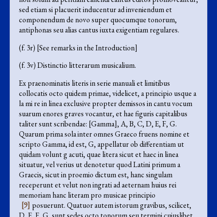
sed etiam si placuerit inducentur ad inveniendum et
componendum de novo super quocumque tonorum,
antiphonas seu alias cantus iuxta exigentiam regulares.
(f. 3r) [See remarks in the Introduction]
(f. 3v) Distinctio litterarum musicalium.
Ex praenominatis literis in serie manuali et limitibus
collocatis octo quidem primae, videlicet, a principio usque a
la mi re in linea exclusive propter demissos in cantu vocum
suarum enores graves vocantur, et hae figuris capitalibus
taliter sunt scribendae: [Gamma], A, B, C, D, E, F, G.
Quarum prima sola inter omnes Graeco fruens nomine et
scripto Gamma, id est, G, appellatur ob differentiam ut
quidam volunt g acuti, quae litera sicut et haec in linea
situatur, vel verius ut denotetur quod Latini primum a
Graecis, sicut in proemio dictum est, hanc singulam
receperunt et velut non ingrati ad aeternam huius rei
memoriam hanc literam pro musicae principio
[9]
posuerunt. Quatuor autem istorum gravibus, scilicet,
D, E, F, G, sunt sedes octo tonorum seu termini cuiuslibet