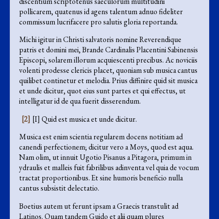
discentium scriptotenus saeculorum multitudini
pollicarem, quatenus id agens talentum adnuo fideliter
commissum lucrifacere pro salutis gloria reportanda.
Michi igitur in Christi salvatoris nomine Reverendique
patris et domini mei, Brande Cardinalis Placentini Sabinensis
Episcopi, solarem illorum acquiescenti precibus. Ac noviciis
volenti prodesse clericis placet, quoniam sub musica cantus
quilibet continetur et melodia. Prius diffinire quid sit musica
et unde dicitur, quot eius sunt partes et qui effectus, ut
intelligatur id de qua fuerit disserendum.
[2]
[I] Quid est musica et unde dicitur.
Musica est enim scientia regularem docens notitiam ad
canendi perfectionem; dicitur vero a Moys, quod est aqua.
Nam olim, ut innuit Ugotio Pisanus a Pitagora, primum in
ydraulis et malleis fuit fabrilibus adinventa vel quia de vocum
tractat proportionibus. Et sine humoris beneficio nulla
cantus subsistit delectatio.
Boetius autem ut ferunt ipsam a Graecis transtulit ad
Latinos. Quam tandem Guido et alii quam plures