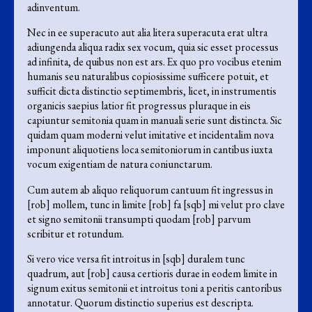
adinventum.
Nec in ee superacuto aut alia litera superacuta erat ultra
adiungenda aliqua radix sex vocum, quia sic esset processus
ad infinita, de quibus non est ars. Ex quo pro vocibus etenim
humanis seu naturalibus copiosissime sufficere potuit, et
sufficit dicta distinctio septimembris, licet, in instrumentis
organicis saepius latior fit progressus pluraque in eis
capiuntur semitonia quam in manuali serie sunt distincta. Sic
quidam quam moderni velut imitative et incidentalim nova
imponunt aliquotiens loca semitoniorum in cantibus iuxta
vocum exigentiam de natura coniunctarum.
Cum autem ab aliquo reliquorum cantuum fit ingressus in
[rob] mollem, tunc in limite [rob] fa [sqb] mi velut pro clave
et signo semitonii transumpti quodam [rob] parvum
scribitur et rotundum.
Si vero vice versa fit introitus in [sqb] duralem tunc
quadrum, aut [rob] causa certioris durae in eodem limite in
signum exitus semitonii et introitus toni a peritis cantoribus
annotatur. Quorum distinctio superius est descripta.