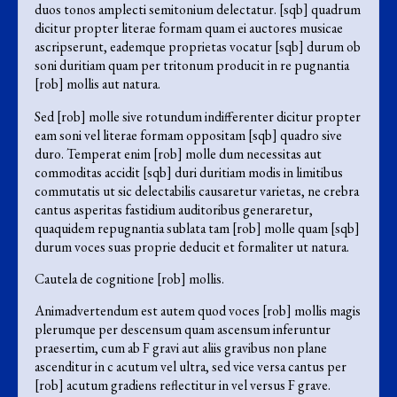
duos tonos amplecti semitonium delectatur. [sqb] quadrum
dicitur propter literae formam quam ei auctores musicae
ascripserunt, eademque proprietas vocatur [sqb] durum ob
soni duritiam quam per tritonum producit in re pugnantia
[rob] mollis aut natura.
Sed [rob] molle sive rotundum indifferenter dicitur propter
eam soni vel literae formam oppositam [sqb] quadro sive
duro. Temperat enim [rob] molle dum necessitas aut
commoditas accidit [sqb] duri duritiam modis in limitibus
commutatis ut sic delectabilis causaretur varietas, ne crebra
cantus asperitas fastidium auditoribus generaretur,
quaquidem repugnantia sublata tam [rob] molle quam [sqb]
durum voces suas proprie deducit et formaliter ut natura.
Cautela de cognitione [rob] mollis.
Animadvertendum est autem quod voces [rob] mollis magis
plerumque per descensum quam ascensum inferuntur
praesertim, cum ab F gravi aut aliis gravibus non plane
ascenditur in c acutum vel ultra, sed vice versa cantus per
[rob] acutum gradiens reflectitur in vel versus F grave.