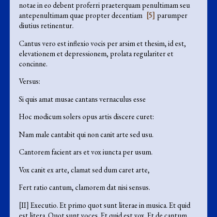
notae in eo debent proferri praeterquam penultimam seu
antepenultimam quae propter decentiam
[5]
parumper
diutius retinentur.
Cantus vero est inflexio vocis per arsim et thesim, id est,
elevationem et depressionem, prolata regulariter et
concinne.
Versus:
Si quis amat musae cantans vernaculus esse
Hoc modicum solers opus artis discere curet:
Nam male cantabit qui non canit arte sed usu.
Cantorem facient ars et vox iuncta per usum.
Vox canit ex arte, clamat sed dum caret arte,
Fert ratio cantum, clamorem dat nisi sensus.
[II] Executio. Et primo quot sunt literae in musica. Et quid
est litera. Quot sunt voces. Et quid est vox. Et de cantum