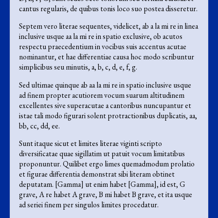
cantus regularis, de quibus tonis loco suo postea disseretur.
Septem vero literae sequentes, videlicet, ab a la mi re in linea
inclusive usque aa la mi re in spatio exclusive, ob acutos
respectu praecedentium in vocibus suis accentus acutae
nominantur, et hae differentiae causa hoc modo scribuntur
simplicibus seu minutis, a, b, c, d, e, f, g.
Sed ultimae quinque ab aa la mi re in spatio inclusive usque
ad finem propter acutiorem vocum suarum altitudinem
excellentes sive superacutae a cantoribus nuncupantur et
istae tali modo figurari solent protractionibus duplicatis, aa,
bb, cc, dd, ee.
Sunt itaque sicut et limites literae viginti scripto
diversificatae quae sigillatim ut patuit vocum limitatibus
proponuntur. Quilibet ergo limes quemadmodum prolatio
et figurae differentia demonstrat sibi literam obtinet
deputatam. [Gamma] ut enim habet [Gamma], id est, G
grave, A re habet A grave, B mi habet B grave, et ita usque
ad seriei finem per singulos limites procedatur.