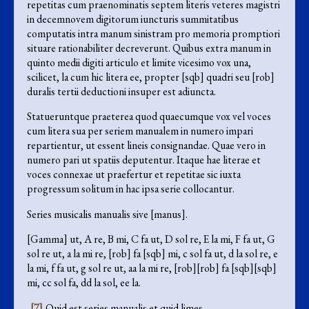
repetitas cum praenominatis septem literis veteres magistri
in decemnovem digitorum iuncturis summitatibus
computatis intra manum sinistram pro memoria promptiori
situare rationabiliter decreverunt. Quibus extra manum in
quinto medii digiti articulo et limite vicesimo vox una,
scilicet, la cum hic litera ee, propter [sqb] quadri seu [rob]
duralis tertii deductioni insuper est adiuncta.
Statueruntque praeterea quod quaecumque vox vel voces
cum litera sua per seriem manualem in numero impari
repartientur, ut essent lineis consignandae. Quae vero in
numero pari ut spatiis deputentur. Itaque hae literae et
voces connexae ut praefertur et repetitae sic iuxta
progressum solitum in hac ipsa serie collocantur.
Series musicalis manualis sive [manus].
[Gamma] ut, A re, B mi, C fa ut, D sol re, E la mi, F fa ut, G
sol re ut, a la mi re, [rob] fa [sqb] mi, c sol fa ut, d la sol re, e
la mi, f fa ut, g sol re ut, aa la mi re, [rob][rob] fa [sqb][sqb]
mi, cc sol fa, dd la sol, ee la.
[7]
Quid est series manualis et quid limes.