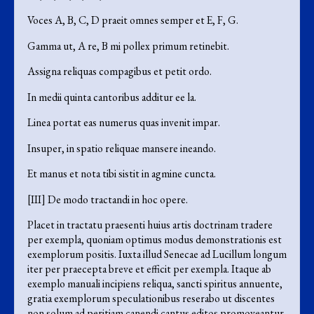
Voces A, B, C, D praeit omnes semper et E, F, G.
Gamma ut, A re, B mi pollex primum retinebit.
Assigna reliquas compagibus et petit ordo.
In medii quinta cantoribus additur ee la.
Linea portat eas numerus quas invenit impar.
Insuper, in spatio reliquae mansere ineando.
Et manus et nota tibi sistit in agmine cuncta.
[III] De modo tractandi in hoc opere.
Placet in tractatu praesenti huius artis doctrinam tradere
per exempla, quoniam optimus modus demonstrationis est
exemplorum positis. Iuxta illud Senecae ad Lucillum longum
iter per praecepta breve et efficit per exempla. Itaque ab
exemplo manuali incipiens reliqua, sancti spiritus annuente,
gratia exemplorum speculationibus reserabo ut discentes
non solum ad peritiam canendi cantus editos promoveantur,