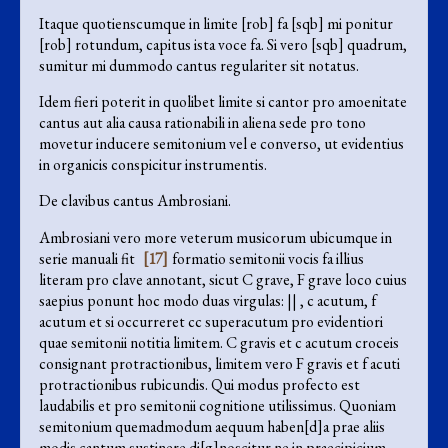
Itaque quotienscumque in limite [rob] fa [sqb] mi ponitur
[rob] rotundum, capitus ista voce fa. Si vero [sqb] quadrum,
sumitur mi dummodo cantus regulariter sit notatus.
Idem fieri poterit in quolibet limite si cantor pro amoenitate
cantus aut alia causa rationabili in aliena sede pro tono
movetur inducere semitonium vel e converso, ut evidentius
in organicis conspicitur instrumentis.
De clavibus cantus Ambrosiani.
Ambrosiani vero more veterum musicorum ubicumque in
serie manuali fit
[17]
formatio semitonii vocis fa illius
literam pro clave annotant, sicut C grave, F grave loco cuius
saepius ponunt hoc modo duas virgulas: || , c acutum, f
acutum et si occurreret cc superacutum pro evidentiori
quae semitonii notitia limitem. C gravis et c acutum croceis
consignant protractionibus, limitem vero F gravis et f acuti
protractionibus rubicundis. Qui modus profecto est
laudabilis et pro semitonii cognitione utilissimus. Quoniam
semitonium quemadmodum aequum haben[d]a prae aliis
modis cantum sustinere di[g]noscitur ne in praecipicium