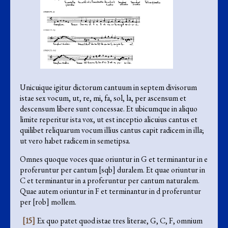
Unicuique igitur dictorum cantuum in septem divisorum
istae sex vocum, ut, re, mi, fa, sol, la, per ascensum et
descensum libere sunt concessae. Et ubicumque in aliquo
limite reperitur ista vox, ut est inceptio alicuius cantus et
quilibet reliquarum vocum illius cantus capit radicem in illa;
ut vero habet radicem in semetipsa.
Omnes quoque voces quae oriuntur in G et terminantur in e
proferuntur per cantum [sqb] duralem. Et quae oriuntur in
C et terminantur in a proferuntur per cantum naturalem.
Quae autem oriuntur in F et terminantur in d proferuntur
per [rob] mollem.
[15]
Ex quo patet quod istae tres literae, G, C, F, omnium