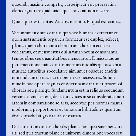
quod sibi maxime competit, turpe igitur erit praesertim
clerico ignorare quid unicuique convenit non nescire.
Quotuplex est cantus. Autoris intentio. Et quid est cantus.
Verumtamen omnis cantus qui voce humana exercetur et
qui in instrumentis organicis formatur est duplex, scilicet,
planus quem choralem a clericorum choro in ecclesia
vocitamus, et mensuratus qui in varia vocum consonantia
temporibus seu quantitatibus mensuratur. Dimissa itaque
per tractatione huius cantus mensurati ac aliis quibusdam a
musicae autoribus speculative nimium et obscure traditis
non multum clericis nisi de bene esse necessariis. Solum
nunc in hoc opere regulas et doctrinam cantus et praemissi
choralis seu plani qui fundamentum est in reliquo secundum
veram canendi artem, de natura voces in se consideratae non
artem in comparatione ad alias, acceptae per normas manus
modorum, proportiones et tonorum habitudines quantum
divina praebebit gratia utiliter exarabo.
Dicitur autem cantus choralis planus non quia sine mensura
sit, sed quia tractim plane et uniformi dimensione voces seu