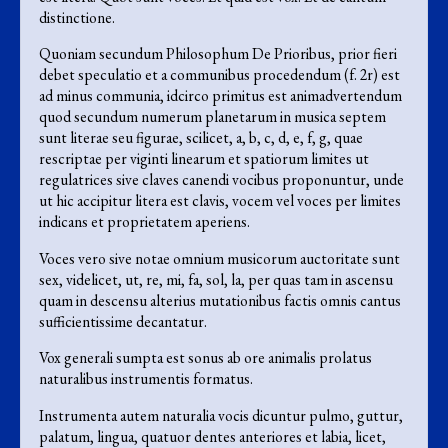
distinctione.
Quoniam secundum Philosophum De Prioribus, prior fieri
debet speculatio et a communibus procedendum (f. 2r) est
ad minus communia, idcirco primitus est animadvertendum
quod secundum numerum planetarum in musica septem
sunt literae seu figurae, scilicet, a, b, c, d, e, f, g, quae
rescriptae per viginti linearum et spatiorum limites ut
regulatrices sive claves canendi vocibus proponuntur, unde
ut hic accipitur litera est clavis, vocem vel voces per limites
indicans et proprietatem aperiens.
Voces vero sive notae omnium musicorum auctoritate sunt
sex, videlicet, ut, re, mi, fa, sol, la, per quas tam in ascensu
quam in descensu alterius mutationibus factis omnis cantus
sufficientissime decantatur.
Vox generali sumpta est sonus ab ore animalis prolatus
naturalibus instrumentis formatus.
Instrumenta autem naturalia vocis dicuntur pulmo, guttur,
palatum, lingua, quatuor dentes anteriores et labia, licet,