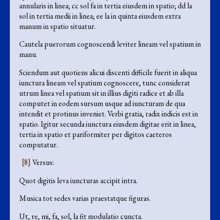
annularis in linea; cc sol fa in tertia eiusdem in spatio; dd la
sol in tertia medii in linea; ee la in quinta eiusdem extra
manum in spatio situatur.
Cautela puerorum cognoscendi leviter lineam vel spatium in
manu.
Sciendum aut quotiens alicui discenti difficile fuerit in aliqua
iunctura lineam vel spatium cognoscere, tunc considerat
utrum linea vel spatium sit in illius digiti radice et ab illa
computet in eodem sursum usque ad iuncturam de qua
intendit et protinus inveniet. Verbi gratia, radix indicis est in
spatio. Igitur secunda iunctura eiusdem digitae erit in linea,
tertia in spatio et pariformiter per digitos caeteros
computatur.
[8]
Versus:
Quot digitis leva iuncturas accipit intra.
Musica tot sedes varias praestatque figuras.
Ut, re, mi, fa, sol, la fit modulatio cuncta.