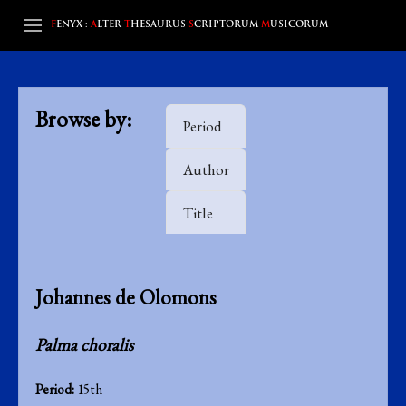
F
ENYX :
A
LTER
T
HESAURUS
S
CRIPTORUM
M
USICORUM
Browse by:
Period
Author
Title
Johannes de Olomons
Palma choralis
Period:
15th