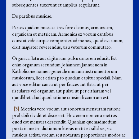
subsequentes auxerunt et amplius regularunt.
De partibus musicae.
Partes quidem musicae tres fore dicimus, armonicam,
organicam et metricam. Armonica ex vocum cantibus
constat videturque componi ex ad monos, quod est unum,
dixit magister reverendus, usu veterum commutato.
Organica flatu aut digitorum pulsu canorem educit. Est
enim organum secundum Johannem Jannuenem in
Katholicone nomen generale omnium instrumentorum
musicorum, licet etiam pro quodam capitur speciali. Nam
aut voce editur cantu ut per fauces aut flatu ut per
fistulares vel organum aut pulsu ut per citharam vel
quodlibet aliud quod ratione consimili canorum est.
[3]
Metrica vero vocum aut sonorum mensuram ratione
probabili dividit et discernit. Hoc enim nomen a metros
quod est mensura descendit. Quoniam quemadmodum
poeta in metro dictionum literas metit et sillabas, sic
musicus artista vocum seu notarum proportiones modos ac