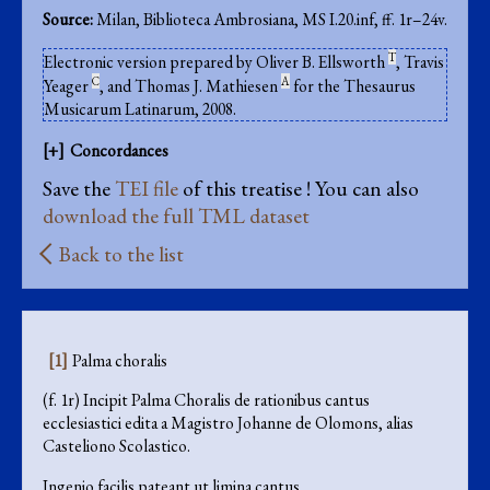
Source:
Milan, Biblioteca Ambrosiana, MS I.20.inf, ff. 1r–24v.
T
Electronic version prepared by Oliver B. Ellsworth
, Travis
C
A
Yeager
, and Thomas J. Mathiesen
for the Thesaurus
Musicarum Latinarum, 2008.
Concordances
Save the
TEI file
of this treatise ! You can also
download the full TML dataset
Back to the list
[1]
Palma choralis
(f. 1r) Incipit Palma Choralis de rationibus cantus
ecclesiastici edita a Magistro Johanne de Olomons, alias
Casteliono Scolastico.
Ingenio facilis pateant ut limina cantus,