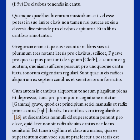
(f. 5v) De clavibus tonendis in cantu.
Quamque quaelibet literarum musicalium est vel esse
potest in suo limite clavis non tamen nisi paucae ex eis a
diversis diversimode pro clavibus capiuntur. Et in libris
cantibus annotantur.
Gregoriani enim et qui eos secuntur in libris suis ut
plurimum tres notant literis pro clavibus, scilicet, F grave
pro quo saepius ponitur tale signum [ClefF], c acutum et g
acutum, quoniam sufficere possunt pro unoquoque cantu
iuxta tonorum exigentiam regulari. Sunt quae in eis radices
aliquorum ex septem cantibus et semitoniorum formatio.
Cum autem in cantibus aliquorum tonorum plagalium plena
fit depressio, tunc pro promptiori cognitione notatur
[Gamma] grave, quod est principium seriei manualis et radix
primi cantus [sqb] duralis. In cantibus vero irregularibus
[16]
et discantibus nonnulli dd superacutum ponunt pro
clave, quid licet non sit radix alicuius cantus nec locus
semitonii. Est tamen sigillum et clausura manus, quia ee
superacutum cum voce sua ut praefertur a posteriis est